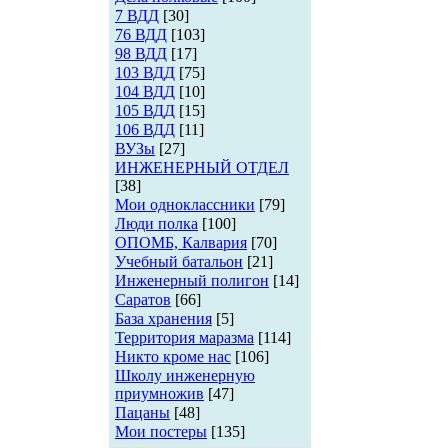
7 ВДД
[30]
76 ВДД
[103]
98 ВДД
[17]
103 ВДД
[75]
104 ВДД
[10]
105 ВДД
[15]
106 ВДД
[11]
ВУЗы
[27]
ИНЖЕНЕРНЫЙ ОТДЕЛ
[38]
Мои одноклассники
[79]
Люди полка
[100]
ОПОМБ, Калвария
[70]
Учебный батальон
[21]
Инженерный полигон
[14]
Саратов
[66]
База хранения
[5]
Территория маразма
[114]
Никто кроме нас
[106]
Школу инженерную
приумножив
[47]
Пацаны
[48]
Мои постеры
[135]