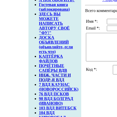
Гостевая книга
(заблокирована)
Всего комментар
ЗДЕСЬ ВЫ
МОЖЕТЕ
Имя *:
НАПИСАТЬ
АВТОРУ СВОЁ
Email *:
"ФУ!"
ДОСКА
ОБЪЯВЛЕНИЙ
(объявляйте, если
есть что)
КАПТЁРКА
ФАЙЛОВ
ПОЧЁТНЫЕ
Код *:
САПЁРЫ ВДВ
ИНЖ. ЧАСТИ И
ПОДР-Я ВДД
7 ВДД КАУНАС
(НОВОРОССИЙСК)
76 ВДД ПСКОВ
98 ВДД БОЛГРАД
(ИВАНОВО)
103 ВДД ВИТЕБСК
104 ВДД