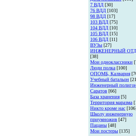
7 ВДД
[30]
76 ВДД
[103]
98 ВДД
[17]
103 ВДД
[75]
104 ВДД
[10]
105 ВДД
[15]
106 ВДД
[11]
ВУЗы
[27]
ИНЖЕНЕРНЫЙ ОТ
[38]
Мои одноклассники
[
Люди полка
[100]
ОПОМБ, Калвария
[7
Учебный батальон
[2
Инженерный полиго
Саратов
[66]
База хранения
[5]
Территория маразма
[
Никто кроме нас
[106
Школу инженерную
приумножив
[47]
Пацаны
[48]
Мои постеры
[135]