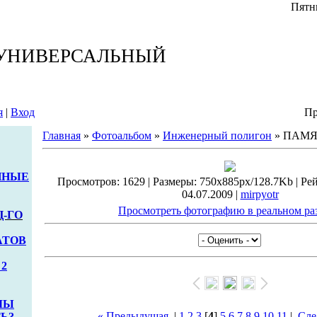
Пятни
 УНИВЕРСАЛЬНЫЙ
я
|
Вход
Пр
Главная
»
Фотоальбом
»
Инженерный полигон
» ПАМЯ
ННЫЕ
Просмотров: 1629 | Размеры: 750x885px/128.7Kb | Рейт
04.07.2009 |
mirpyotr
Просмотреть фотографию в реальном ра
Ц-ГО
АТОВ
2
МЫ
« Предыдущая
|
1
2
3
[
4
]
5
6
7
8
9
10
11
|
Сле
Ь?