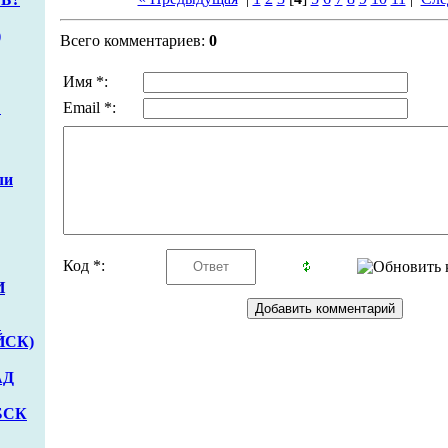
)
Всего комментариев:
0
Имя *:
Ё
Email *:
ли
Код *:
И
С
ЙСК)
АД
БСК