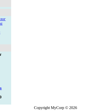
лог
oz
я
т
в
0
Copyright MyCorp © 2026