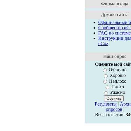
Форма входа
Друзья сайта
Официальный б
Сообщество uC
FAQ по системе
Инструкции дл
uCoz
Наш опрос
Оцените мой сай
Отлично
Хорошо
Неплохо
Плохо
Ужасно
Результаты
|
Архи
опросов
Всего ответов:
34