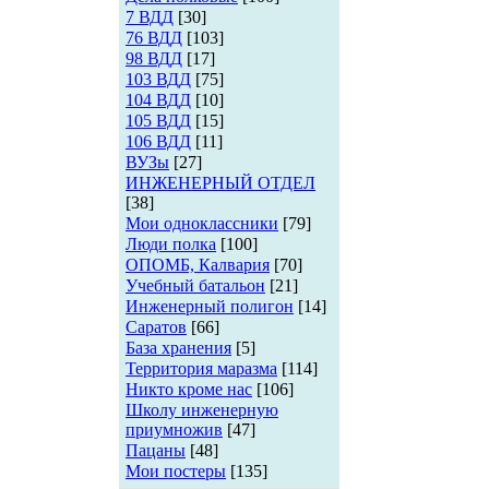
7 ВДД
[30]
76 ВДД
[103]
98 ВДД
[17]
103 ВДД
[75]
104 ВДД
[10]
105 ВДД
[15]
106 ВДД
[11]
ВУЗы
[27]
ИНЖЕНЕРНЫЙ ОТДЕЛ
[38]
Мои одноклассники
[79]
Люди полка
[100]
ОПОМБ, Калвария
[70]
Учебный батальон
[21]
Инженерный полигон
[14]
Саратов
[66]
База хранения
[5]
Территория маразма
[114]
Никто кроме нас
[106]
Школу инженерную
приумножив
[47]
Пацаны
[48]
Мои постеры
[135]