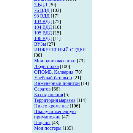
7 ВДД
[30]
76 ВДД
[103]
98 ВДД
[17]
103 ВДД
[75]
104 ВДД
[10]
105 ВДД
[15]
106 ВДД
[11]
ВУЗы
[27]
ИНЖЕНЕРНЫЙ ОТДЕЛ
[38]
Мои одноклассники
[79]
Люди полка
[100]
ОПОМБ, Калвария
[70]
Учебный батальон
[21]
Инженерный полигон
[14]
Саратов
[66]
База хранения
[5]
Территория маразма
[114]
Никто кроме нас
[106]
Школу инженерную
приумножив
[47]
Пацаны
[48]
Мои постеры
[135]