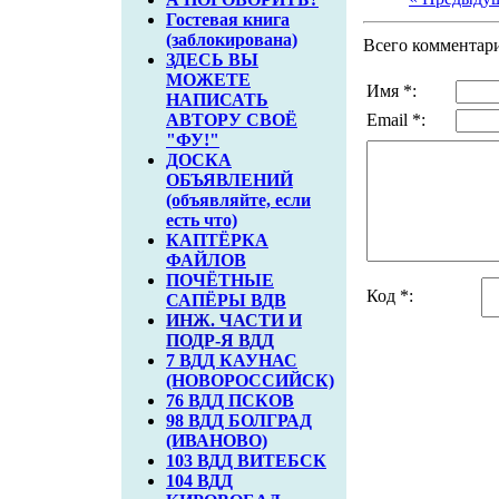
Гостевая книга
(заблокирована)
Всего комментар
ЗДЕСЬ ВЫ
МОЖЕТЕ
Имя *:
НАПИСАТЬ
АВТОРУ СВОЁ
Email *:
"ФУ!"
ДОСКА
ОБЪЯВЛЕНИЙ
(объявляйте, если
есть что)
КАПТЁРКА
ФАЙЛОВ
ПОЧЁТНЫЕ
Код *:
САПЁРЫ ВДВ
ИНЖ. ЧАСТИ И
ПОДР-Я ВДД
7 ВДД КАУНАС
(НОВОРОССИЙСК)
76 ВДД ПСКОВ
98 ВДД БОЛГРАД
(ИВАНОВО)
103 ВДД ВИТЕБСК
104 ВДД