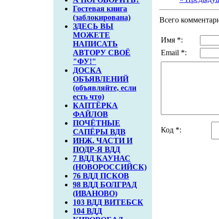
Гостевая книга
(заблокирована)
Всего комментар
ЗДЕСЬ ВЫ
МОЖЕТЕ
Имя *:
НАПИСАТЬ
АВТОРУ СВОЁ
Email *:
"ФУ!"
ДОСКА
ОБЪЯВЛЕНИЙ
(объявляйте, если
есть что)
КАПТЁРКА
ФАЙЛОВ
ПОЧЁТНЫЕ
Код *:
САПЁРЫ ВДВ
ИНЖ. ЧАСТИ И
ПОДР-Я ВДД
7 ВДД КАУНАС
(НОВОРОССИЙСК)
76 ВДД ПСКОВ
98 ВДД БОЛГРАД
(ИВАНОВО)
103 ВДД ВИТЕБСК
104 ВДД