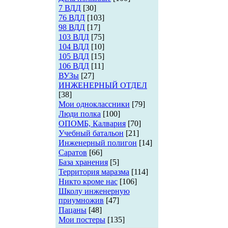
7 ВДД
[30]
76 ВДД
[103]
98 ВДД
[17]
103 ВДД
[75]
104 ВДД
[10]
105 ВДД
[15]
106 ВДД
[11]
ВУЗы
[27]
ИНЖЕНЕРНЫЙ ОТДЕЛ
[38]
Мои одноклассники
[79]
Люди полка
[100]
ОПОМБ, Калвария
[70]
Учебный батальон
[21]
Инженерный полигон
[14]
Саратов
[66]
База хранения
[5]
Территория маразма
[114]
Никто кроме нас
[106]
Школу инженерную
приумножив
[47]
Пацаны
[48]
Мои постеры
[135]