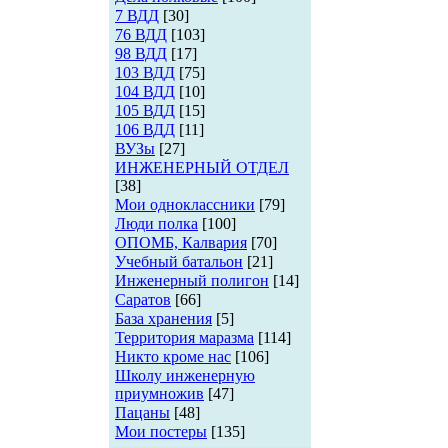
7 ВДД
[30]
76 ВДД
[103]
98 ВДД
[17]
103 ВДД
[75]
104 ВДД
[10]
105 ВДД
[15]
106 ВДД
[11]
ВУЗы
[27]
ИНЖЕНЕРНЫЙ ОТДЕЛ
[38]
Мои одноклассники
[79]
Люди полка
[100]
ОПОМБ, Калвария
[70]
Учебный батальон
[21]
Инженерный полигон
[14]
Саратов
[66]
База хранения
[5]
Территория маразма
[114]
Никто кроме нас
[106]
Школу инженерную
приумножив
[47]
Пацаны
[48]
Мои постеры
[135]