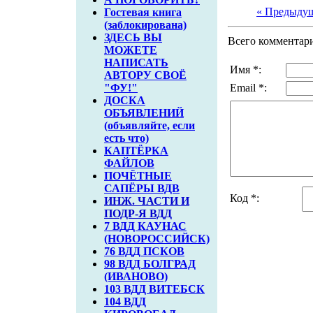
« Предыду
Гостевая книга
(заблокирована)
ЗДЕСЬ ВЫ
Всего комментар
МОЖЕТЕ
НАПИСАТЬ
Имя *:
АВТОРУ СВОЁ
"ФУ!"
Email *:
ДОСКА
ОБЪЯВЛЕНИЙ
(объявляйте, если
есть что)
КАПТЁРКА
ФАЙЛОВ
ПОЧЁТНЫЕ
САПЁРЫ ВДВ
Код *:
ИНЖ. ЧАСТИ И
ПОДР-Я ВДД
7 ВДД КАУНАС
(НОВОРОССИЙСК)
76 ВДД ПСКОВ
98 ВДД БОЛГРАД
(ИВАНОВО)
103 ВДД ВИТЕБСК
104 ВДД