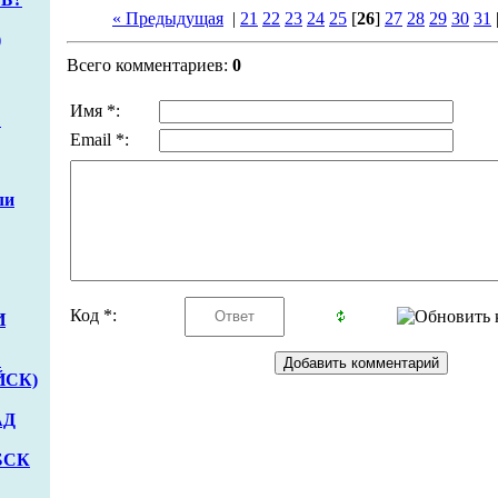
« Предыдущая
|
21
22
23
24
25
[
26
]
27
28
29
30
31
)
Всего комментариев:
0
Имя *:
Ё
Email *:
ли
Код *:
И
С
ЙСК)
АД
БСК