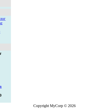
лог
oz
я
т
в
0
Copyright MyCorp © 2026