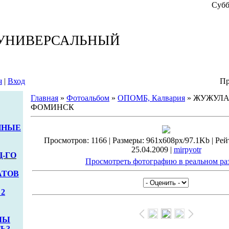
Субб
 УНИВЕРСАЛЬНЫЙ
я
|
Вход
Пр
Главная
»
Фотоальбом
»
ОПОМБ, Калвария
» ЖУЖУЛА 
ФОМИНСК
ННЫЕ
Просмотров: 1166 | Размеры: 961x608px/97.1Kb | Рейти
25.04.2009 |
mirpyotr
Ц-ГО
Просмотреть фотографию в реальном ра
АТОВ
2
МЫ
Ь?