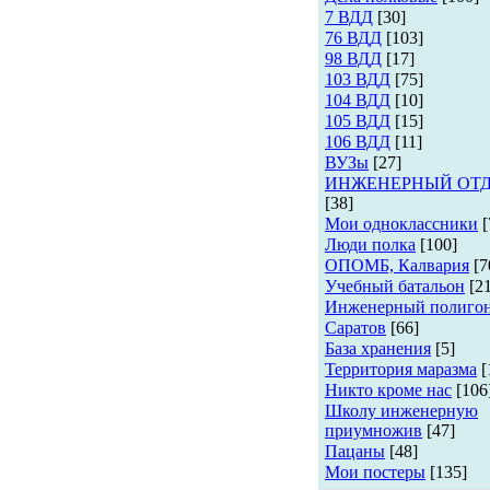
7 ВДД
[30]
76 ВДД
[103]
98 ВДД
[17]
103 ВДД
[75]
104 ВДД
[10]
105 ВДД
[15]
106 ВДД
[11]
ВУЗы
[27]
ИНЖЕНЕРНЫЙ ОТ
[38]
Мои одноклассники
[
Люди полка
[100]
ОПОМБ, Калвария
[7
Учебный батальон
[2
Инженерный полиго
Саратов
[66]
База хранения
[5]
Территория маразма
[
Никто кроме нас
[106
Школу инженерную
приумножив
[47]
Пацаны
[48]
Мои постеры
[135]