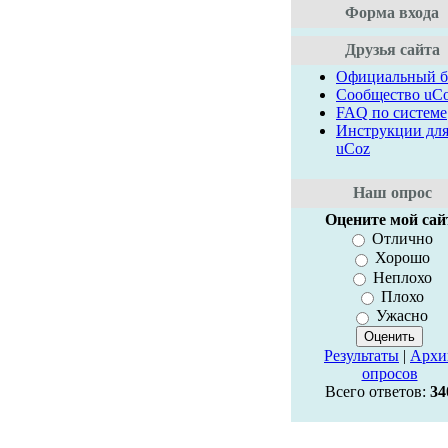
Форма входа
Друзья сайта
Официальный б
Сообщество uC
FAQ по системе
Инструкции дл
uCoz
Наш опрос
Оцените мой сай
Отлично
Хорошо
Неплохо
Плохо
Ужасно
Результаты
|
Архи
опросов
Всего ответов:
34