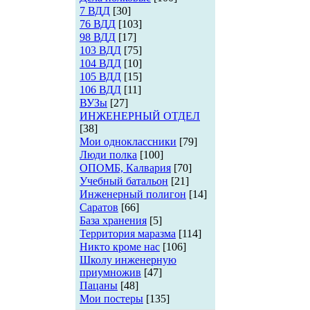
7 ВДД
[30]
76 ВДД
[103]
98 ВДД
[17]
103 ВДД
[75]
104 ВДД
[10]
105 ВДД
[15]
106 ВДД
[11]
ВУЗы
[27]
ИНЖЕНЕРНЫЙ ОТДЕЛ
[38]
Мои одноклассники
[79]
Люди полка
[100]
ОПОМБ, Калвария
[70]
Учебный батальон
[21]
Инженерный полигон
[14]
Саратов
[66]
База хранения
[5]
Территория маразма
[114]
Никто кроме нас
[106]
Школу инженерную
приумножив
[47]
Пацаны
[48]
Мои постеры
[135]