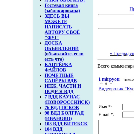
Гостевая книга
П
(заблокирована)
ЗДЕСЬ ВЫ
МОЖЕТЕ
НАПИСАТЬ
АВТОРУ СВОЁ
"ФУ!"
ДОСКА
ОБЪЯВЛЕНИЙ
« Предыду
(объявляйте, если
есть что)
КАПТЁРКА
Всего комментар
ФАЙЛОВ
ПОЧЁТНЫЕ
1
mirpyotr
САПЁРЫ ВДВ
(18.05.2
0
ИНЖ. ЧАСТИ И
Видеоролик "Кус
ПОДР-Я ВДД
7 ВДД КАУНАС
(НОВОРОССИЙСК)
Имя *:
76 ВДД ПСКОВ
98 ВДД БОЛГРАД
Email *:
(ИВАНОВО)
103 ВДД ВИТЕБСК
104 ВДД