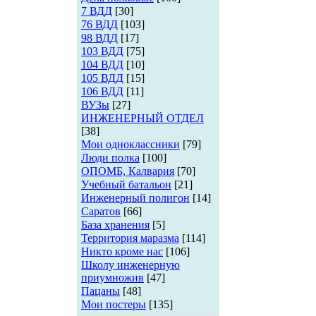
7 ВДД
[30]
76 ВДД
[103]
98 ВДД
[17]
103 ВДД
[75]
104 ВДД
[10]
105 ВДД
[15]
106 ВДД
[11]
ВУЗы
[27]
ИНЖЕНЕРНЫЙ ОТДЕЛ
[38]
Мои одноклассники
[79]
Люди полка
[100]
ОПОМБ, Калвария
[70]
Учебный батальон
[21]
Инженерный полигон
[14]
Саратов
[66]
База хранения
[5]
Территория маразма
[114]
Никто кроме нас
[106]
Школу инженерную
приумножив
[47]
Пацаны
[48]
Мои постеры
[135]