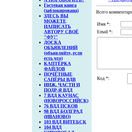
Гостевая книга
(заблокирована)
Всего комментар
ЗДЕСЬ ВЫ
МОЖЕТЕ
Имя *:
НАПИСАТЬ
АВТОРУ СВОЁ
Email *:
"ФУ!"
ДОСКА
ОБЪЯВЛЕНИЙ
(объявляйте, если
есть что)
КАПТЁРКА
ФАЙЛОВ
ПОЧЁТНЫЕ
Код *:
САПЁРЫ ВДВ
ИНЖ. ЧАСТИ И
ПОДР-Я ВДД
7 ВДД КАУНАС
(НОВОРОССИЙСК)
76 ВДД ПСКОВ
98 ВДД БОЛГРАД
(ИВАНОВО)
103 ВДД ВИТЕБСК
104 ВДД